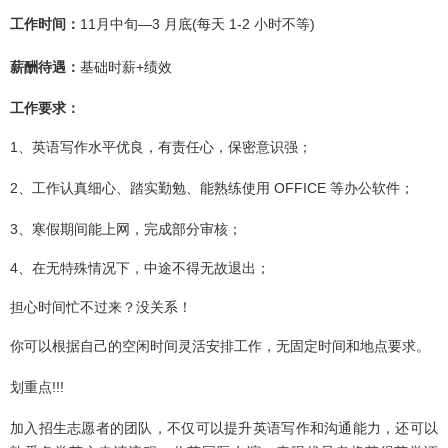
工作时间：
11
月中旬―
3
月底
(
每天
1-2
小时不等
)
薪酬待遇：
基础时薪
+
绩效
工作要求：
1
、英语写作水平优良，有责任心，保密意识强；
2
、工作认真细心、踏实勤勉、能熟练使用
OFFICE
等办公软件；
3
、寒假期间能上网，完成部分审核；
4
、在无特殊情况下，中途不得无故退出；
担心时间忙不过来？没关系！
你可以根据自己的空闲时间灵活安排工作，无固定时间和地点要求。
划重点
!!!
加入招生志愿者的团队，不仅可以提升英语写作和沟通能力，还可以