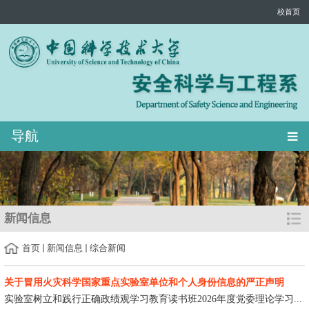
校首页
导航
新闻信息
首页
新闻信息
综合新闻
关于冒用火灾科学国家重点实验室单位和个人身份信息的严正声明
实验室树立和践行正确政绩观学习教育读书班2026年度党委理论学习...