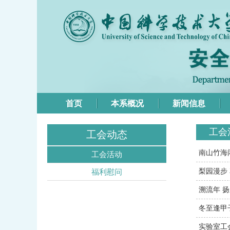
首页
本系概况
新闻信息
工会
工会动态
南山竹海
工会活动
梨园漫步
福利慰问
溯流年 
冬至逢甲
实验室工