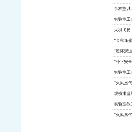
亲林壑以
实验室工
火羽飞扬
“金秋逢
“澄怀观
“种下安全
实验室工
“火凤凰
观横排盛
实验室教
“火凤凰