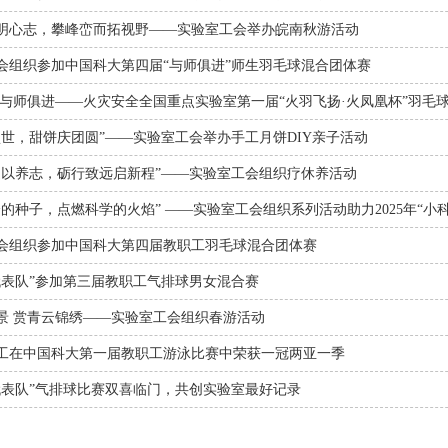
明心志，攀峰峦而拓视野——实验室工会举办皖南秋游活动
会组织参加中国科大第四届“与师俱进”师生羽毛球混合团体赛
 与师俱进——火灾安全全国重点实验室第一届“火羽飞扬·火凤凰杯”羽毛
盛世，甜饼庆团圆”——实验室工会举办手工月饼DIY亲子活动
道以养志，砺行致远启新程”——实验室工会组织疗休养活动
的种子，点燃科学的火焰” ——实验室工会组织系列活动助力2025年“小科豆
会组织参加中国科大第四届教职工羽毛球混合团体赛
代表队”参加第三届教职工气排球男女混合赛
景 赏青云锦绣——实验室工会组织春游活动
工在中国科大第一届教职工游泳比赛中荣获一冠两亚一季
代表队”气排球比赛双喜临门，共创实验室最好记录